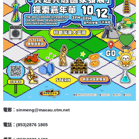
電郵：sinmeng@macau.ctm.net
電話：(853)2876 1805