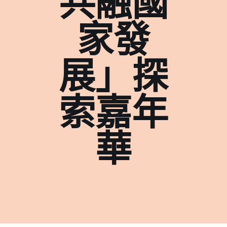
共融國
家發
展」探
索嘉年
華