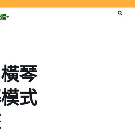
體
！橫琴
解模式
座