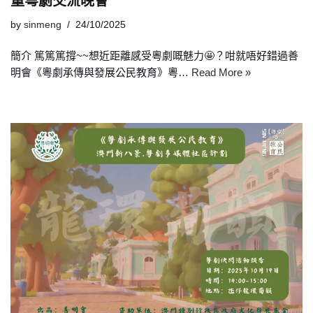
童粵劇交流晚會
by
sinmeng
24/10/2025
簡介 篤篤篤撐~~想近距離感受粵劇嘅魅力🤩？咁就唔好錯過善
明會《粵劇承傳與發展公民教育》粵…
Read More »