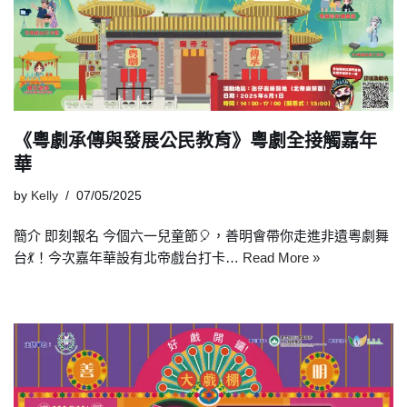
《粵劇承傳與發展公民教育》粵劇全接觸嘉年
華
by
Kelly
07/05/2025
簡介 即刻報名 今個六一兒童節🎈，善明會帶你走進非遺粵劇舞
台💃！今次嘉年華設有北帝戲台打卡…
Read More »