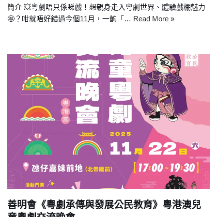
簡介 💥粵劇唔只係睇戲！想親身走入粵劇世界、體驗戲棚魅力
🤩？咁就唔好錯過今個11月，一齣「…
Read More »
善明會《粵劇承傳與發展公民教育》粵港澳兒