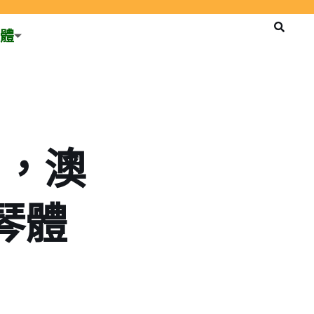
體
”，澳
琴體