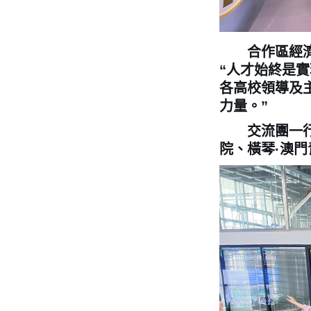
合作區經濟發
“人才始終是
各高校領導及
力量。”
交流團一行先
院、橫琴·澳